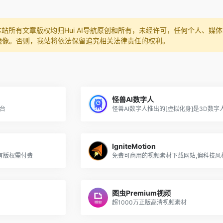
本站所有文章版权均归Hui AI导航原创和所有，未经许可，任何个人、
镜像。否则，我站将依法保留追究相关法律责任的权利。
怪兽AI数字人
平台
IgniteMotion
有版权需付费
免费可商用的视频素材下载网站,偏科技风
图虫Premium视频
超1000万正版高清视频素材