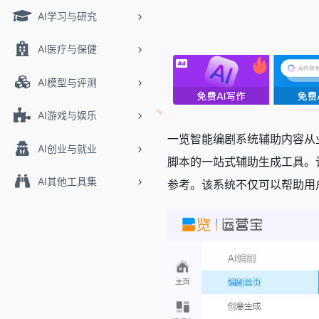
AI学习与研究
AI医疗与保健
AI模型与评测
AI游戏与娱乐
一览智能编剧系统辅助内容从
AI创业与就业
脚本的一站式辅助生成工具。
AI其他工具集
参考。该系统不仅可以帮助用