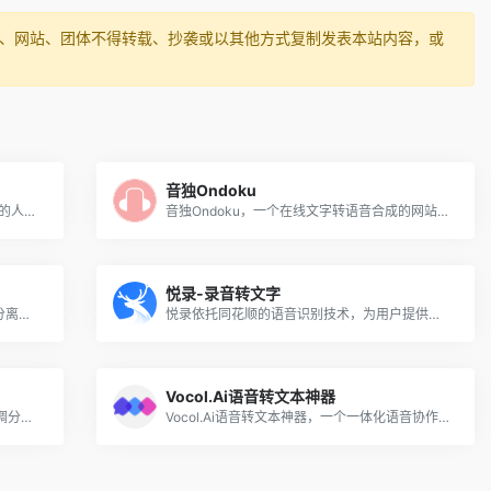
媒体、网站、团体不得转载、抄袭或以其他方式复制发表本站内容，或
音独Ondoku
vocalremover，移除人声并分离，用强大的人工智能算法将声音从音乐中分离出来。
音独Ondoku，一个在线文字转语音合成的网站，支持各国语言的配音，支持语音和语速调节。
悦录-录音转文字
Lalalai啦啦爱，人声去除器和AI智能伴奏分离器，使用人工智能去除人声并进行音源分离，快速、简单、精确地提取词干（人声/伴奏）
悦录依托同花顺的语音识别技术，为用户提供免费的录音转文字、语音转文字、视频字幕等服务。
Vocol.Ai语音转文本神器
Audiojam AI扒谱软件是一款集合和弦&音调分析、乐器伴奏分离、AB循环、降速播放等多功能于一体的软件，能有效地提高扒谱效率以及练习效率。
Vocol.Ai语音转文本神器，一个一体化语音协作平台，它使用人工智能将语音高精度地转换为文本并分享可操作的见解。它具有多种语言转录功能。