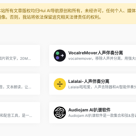
本站所有文章版权均归Hui AI导航原创和所有，未经许可，任何个人、
镜像。否则，我站将依法保留追究相关法律责任的权利。
VocalreMover人声伴奏分离
视频转文字，录音转文字，图片转文字，20M以内不用注册也可以用。
Lalalai-人声伴奏分离
Text To Speech，文字转语音，文本朗读，让机器能够说话。构建自然说话的应用和服务，从 147 种语言和变体中选择 456 种语音。借助高表现力和类似人类的神经语音，让你的方案生动起来。
Audiojam AI扒谱软件
Rask AI是新一代的视频翻译和配音工具，是一个利用先进的人工智能技术来自动化视频内容本地化和翻译过程的平台。