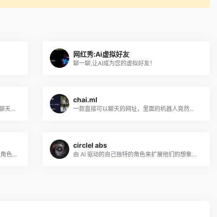
网红秀:Ai虚拟好友
聊一聊,让AI成为您的虚拟好友！
chai.ml
将对话转化为客户。使用我们的对话式 AI 聊天机器人，推动更多电子商务销售并大规模提供五星级客户服务。
一款直接可以聊天的网址，里面的机器人竟然可以用中文对话！
circlel abs
gemsouls 是一个人工智能平台，支持虚拟角色及其与现实世界的联系。 我们正在创造一种新方式，让粉丝们享受他们最喜欢的角色，让创作者将虚构的人物带入生活，并最终让我们永远与...
由 AI 驱动的自己独特的角色来扩展他们的想象力。我们称它们为形状。