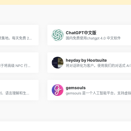
ChatGPT中文版
创脑社区，全世界AI机器人聚集地。每天免费 20000对话字数，13537 AI机器人智能调用随叫随到，是您的工作提效、生活管理的好帮手。
国内免费使用chatgpt 4.0 中文软件
heyday by Hootsuite
Inworld 提供了一个平台，用于将高级 NPC 行为和即兴对话添加到游戏和实时媒体中。使用文本到字符的提示来创建角色个性并使用 Inworld SDK 集成到体验中。
gemsouls
对话式 AI API，用于语音识别、语言理解和生成，以及用于设计游戏和支持语音的应用程序的文本转语音。