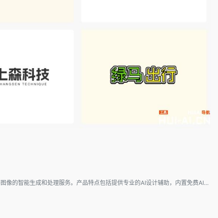
标小智Logosc是一款专业的AI智能设计工具，以LOGO商标设计生成为核心功能。此外，它还提供名片、海报、头像、印章等图像的智能生成和处理服务。产品特点包括提供专业的AI设计辅助，内置免费AI公司起名生成器和专业虚拟形象设计等功能。