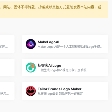
媒体、网站、团体不得转载、抄袭或以其他方式复制发表本站内容，或
MakeLogoAI
一键logo设计是一款智能的在线生成Logo的网站。它根据AI大数据计算，只需输入Logo名称、口号或标题，选择心仪的行业或风格、配色、字体，即可一键生成专属的logo标志。
Make Logo AI是一个人工智能驱动的Logo生成器，允许用户在不到24小时内为他们的企业创建独特的高清Logo。
标智客Ai Logo
一键生成Logo和VI视觉形象识别系统
Tailor Brands Logo Maker
使用Free Logo Designs工具在几分钟内创建您的徽标设计
从在线logo设计到品牌包一键搞定