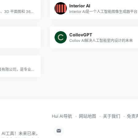
Interior AI
Getfloorplan 可随时创建 2D、3D 平面图和 360° 虚拟游览。使用我们的材料，您的普通房源可以变成您客户的梦想之家图片
CollovGPT
Collov AI解决人工智能室内设计的未来
豆绘AI平台隶属南京豆绘科技有限公司，是专业服务建筑室内园林景观从业者的空间设计AI平台，平台有AI绘图、AI设计助手、AI全景合成等功能并持续迭代，致力于长期通过技术推动行业...
Hui AI导航
网站地图
关于我们
免责
0+ AI工具！未来已来，