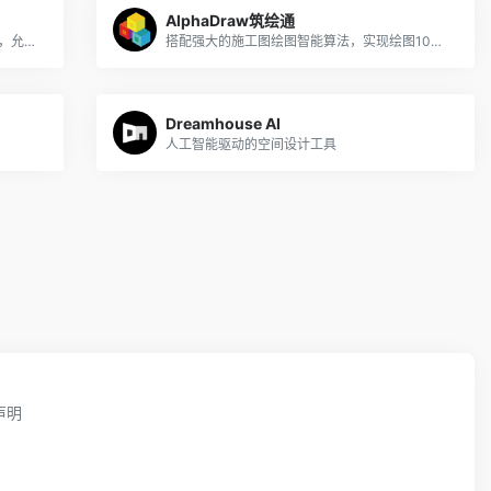
AlphaDraw筑绘通
Interior AI是一个人工智能图像生成器平台，允许用户上传自己(或其他人)家的图像，并根据17种预选风格之一生成新的外观和布局。它是日益增长的人工智能图像生成器生态系统的一部分...
搭配强大的施工图绘图智能算法，实现绘图10倍提效
Dreamhouse AI
人工智能驱动的空间设计工具
声明