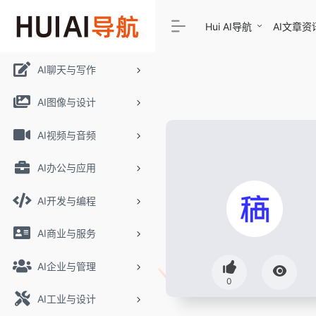
Hui AI导航
AI文章资
AI聊天与写作
AI图像与设计
AI视频与音频
AI办公与应用
AI开发与编程
AI商业与服务
AI企业与管理
0
AI工业与设计