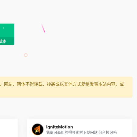
媒体、网站、团体不得转载、抄袭或以其他方式复制发表本站内容，或
IgniteMotion
免费可商用的视频素材下载网站,偏科技风格