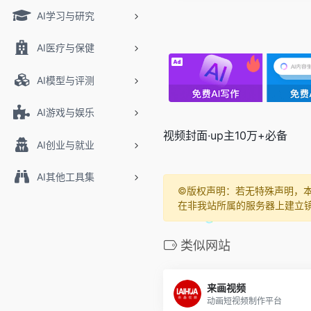
AI学习与研究
AI医疗与保健
AI模型与评测
AI游戏与娱乐
视频封面·up主10万+必备
AI创业与就业
AI其他工具集
©️版权声明：若无特殊声明，
在非我站所属的服务器上建立
类似网站
来画视频
动画短视频制作平台