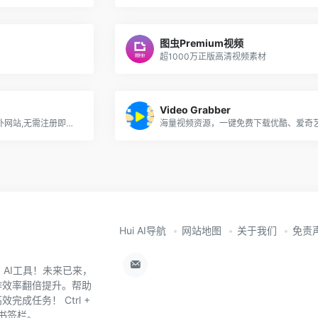
图虫Premium视频
超1000万正版高清视频素材
Video Grabber
一个提供动态视频背景的国外网站,无需注册即可免费下载、免费商用！
Hui AI导航
网站地图
关于我们
免责
0+ AI工具！未来已来，
作效率翻倍提升。帮助
成任务！ Ctrl +
器书签栏。