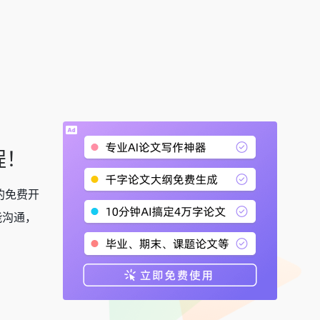
程！
信的免费开
能沟通，