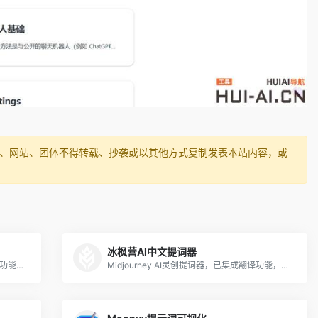
媒体、网站、团体不得转载、抄袭或以其他方式复制发表本站内容，或
冰枫营AI中文提词器
MJ提示词工具支持输入中文（有自动翻译功能），使用体验还不错。用户只要在文本框输入脑海里的内容，选择模板、设置画面尺寸，勾选模型版本、景深、质量、风格化等参数，输入不希望出现的内容等即可生成对应的提示
Midjourney AI灵创提词器，已集成翻译功能，支持中文输入。