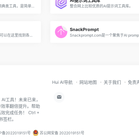
AI提示词工具库
魔咒百科词典是一个AI绘画词典类工具，是简单易用的AI绘画tag生成器！由B站UP主@波西BrackRat开发运营！它收集了各种类型各种样式的关键词tag，是魔法导论必备工具，助你早日成为AI绘画魔法
整合网上比较优质的AI提示词工具库。
SnackPrompt
提示词交易站| Tipstore，你可以在这里找到各类提示词，帮助你更好的使用AI工具，提升工作效率。如果您是一位优秀的提示词创作者，您可以在这里销售自己的提示词。
Hui AI导航
网站地图
关于我们
免责
0+ AI工具！未来已来，
作效率翻倍提升。帮助
成任务！ Ctrl +
器书签栏。
P备2022019151号
苏公网安备 2022019151号