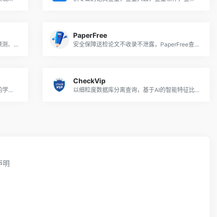
PaperFree
专业的免费论文查重、AI智能降重、论文预测、在线报告、论文指导等一站式服务
安全保障送检论文不收录不泄露，PaperFree查重服务用户已经达到千万级
CheckVip
科学安全可靠的论文查重免费系统，庞大的学术期刊资源库和互联网实时更新资源
以细粒度数据库分离查询，基于AI的智能特征比对算法，查重效率最快只需1秒
声明