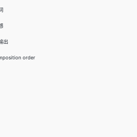
词
感
输出
sition order