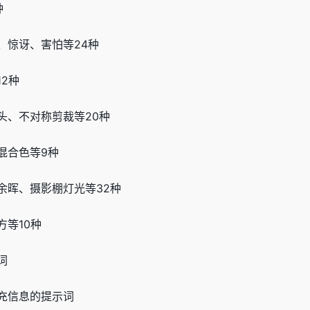
种
、惊讶、害怕等24种
2种
头、不对称剪裁等20种
混合色等9种
余晖、摄影棚灯光等32种
等10种
词
充信息的提示词