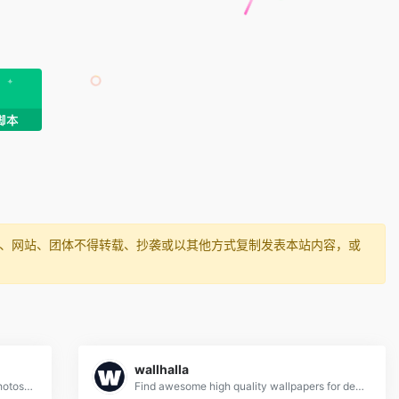
媒体、网站、团体不得转载、抄袭或以其他方式复制发表本站内容，或
wallhalla
More than a million free vectors, PSD, photos and free icons.
Find awesome high quality wallpapers for desktop and mobile in one place.