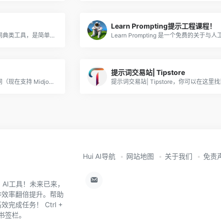
Learn Prompting提示工程课程！
魔咒百科词典是一个AI绘画词典类工具，是简单易用的AI绘画tag生成器！由B站UP主@波西BrackRat开发运营！它收集了各种类型各种样式的关键词tag，是魔法导论必备工具，助你早日成为AI绘画魔法
提示词交易站| Tipstore
这是一个旨在把 AIGC 提示词（现在支持 Midjourney和Stable Diffusion）可视化并提供编辑功能的工具，主要用于AI绘画领域
Hui AI导航
网站地图
关于我们
免责
0+ AI工具！未来已来，
作效率翻倍提升。帮助
成任务！ Ctrl +
器书签栏。