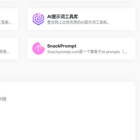
AI提示词工具库
Learn Prompting 是一个免费的关于与人工智能通信的免费开源课程，即学习如何给AI下达指令！即怎样与人工智能沟通，让AI来协助我们来完成我们想让它做的事情！
整合网上比较优质的AI提示词工具库。
SnackPrompt
提示词交易站| Tipstore，你可以在这里找到各类提示词，帮助你更好的使用AI工具，提升工作效率。如果您是一位优秀的提示词创作者，您可以在这里销售自己的提示词。
Snackprompt.com是一个聚焦于AI prompts（即AI提示）的平台，能够提供给用户各种高质量的AI提示，让他们的ChatGPT体验更加卓越。
声明