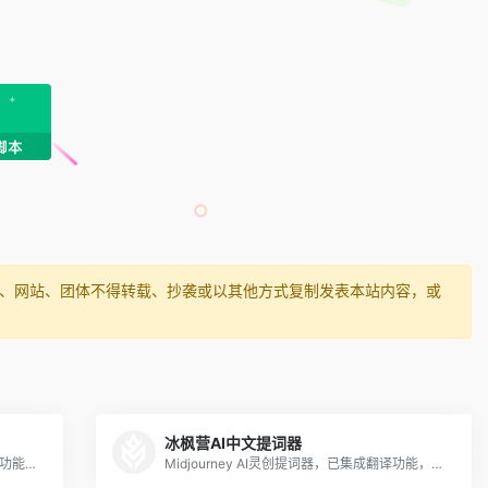
媒体、网站、团体不得转载、抄袭或以其他方式复制发表本站内容，或
冰枫营AI中文提词器
MJ提示词工具支持输入中文（有自动翻译功能），使用体验还不错。用户只要在文本框输入脑海里的内容，选择模板、设置画面尺寸，勾选模型版本、景深、质量、风格化等参数，输入不希望出现的内容等即可生成对应的提示
Midjourney AI灵创提词器，已集成翻译功能，支持中文输入。