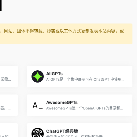
媒体、网站、团体不得转载、抄袭或以其他方式复制发表本站内容，或
AllGPTs
GPTs 是一种创新方法，允许任何人根据日常需求、特定任务、工作或家庭生活来个性化定制自己的 ChatGPT，用户无需任何代码，全程支持可视化点击操作。
AllGPTs是一个集中展示可在 ChatGPT 中使用的各种GPTs代理(GPT Agents)的目录。这个目录每天都会更新为用户提供最新的GPT工具信息。
AwesomeGPTs
AI Paper Polisher Pro简直是一款AI科研利器。它可以为完善AI会议论文提供直接明了的建议，重点关注论文结构、技术精度和视觉元素的LaTeX代码。
AwesomeGPTs是一个OpenAI GPTs的目录和搜索引擎，提供了9000多个自定义GPT模型，并不断增长。
ChatGPT经典版
BestGPTs.app是一个提供ChatGPT定制版本的平台。它旨在提供符合用户需求的先进人工智能能力。我们的平台旨在改革企业和个人如何使用AI以提升他们的运营。
最新版本的 GPT-4，没有附加功能