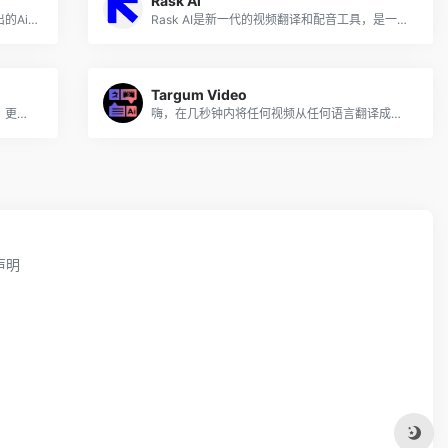
Rask Ai
火山翻泽是字节跳动旗下火山引肇团队推出的Ai翻译工具，内置权威词典、支持多种查词方式；10+ 语种丰富音色免费开放，练听力练跟读；PDF文字格式整理、对照阅读模式、个人术语库。
Rask AI是新一代的视频翻译和配音工具，是一个利用先进的人工智能技术来自动化视频内容本地化和翻译过程的平台。
Targum Video
利用人工智能配音，让现有视频内容更快、更经济地走向全球。
嗨，在几秒钟内将任何视频从任何语言翻译成任何语言！
声明