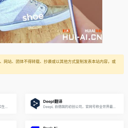
媒体、网站、团体不得转载、抄袭或以其他方式复制发表本站内容，或
Deepl翻译
对话式 AI API，用于语音识别、语言理解和生成，以及用于设计游戏和支持语音的应用程序的文本转语音。
DeepL 自德国的初创公司，官网号称全世界最准确的翻译，最初的翻译服务主要以欧洲语系为主。在中英互翻、日英互翻的表现上远胜于 Google 翻译。