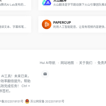
t
火山翻泽
腾讯交互翻译TranSmart是由腾讯AI Lab发布的一款AI辅助翻译产品，可满足用户快速翻译的需求，用AI辅助人工翻译提高效率和质量，支持大型文件的免费翻译。
PAPERCUP
Memo是一款将视频转换为翻译文本、字幕和笔记的工具，它支持多语言，可以在中文、英文、日文和90多种语言之间进行转录和翻译。
Hui AI导航
网站地图
关于我们
免责
0+ AI工具！未来已来，
作效率翻倍提升。帮助
成任务！ Ctrl +
器书签栏。
P备2022019151号
苏公网安备 2022019151号